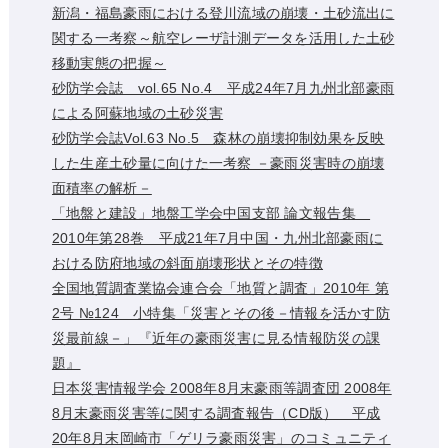
新潟・福島豪雨における登川流域の崩壊・土砂流出に
関する一考察～航空レーザ計測データを活用した土砂
移動実態の把握～
砂防学会誌 vol.65 No.4 平成24年7月九州北部豪雨
による阿蘇地域の土砂災害
砂防学会誌Vol.63 No.5 森林の崩壊抑制効果を反映
した生産土砂量に向けた一考察 －豪雨災害時の崩壊
面積率の解析－
「地盤と建設」地盤工学会中国支部 論文報告集
2010年第28巻 平成21年7月中国・九州北部豪雨に
おける防府地域の斜面崩壊形状とその特徴
全国地質調査業協会連合会「地質と調査」2010年 第
2号 №124 小特集「災害とその後－情報を活かす防
災最前線－」『近年の豪雨災害に見る情報防災の課
題』
日本災害情報学会 2008年8月末豪雨等調査団 2008年
8月末豪雨災害等に関する調査報告（CD版） 平成
20年8月末岡崎市「ゲリラ豪雨災害」のコミュニティ