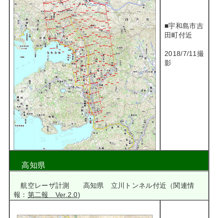
■宇和島市吉
田町付近
2018/7/11撮
影
高知県
航空レーザ計測 高知県 立川トンネル付近（関連情
報：
第二報 Ver.2.0
)