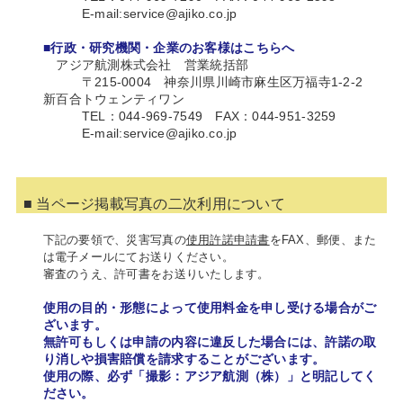
E-mail:service@ajiko.co.jp
■行政・研究機関・企業のお客様はこちらへ
アジア航測株式会社 営業統括部
〒215-0004 神奈川県川崎市麻生区万福寺1‐2‐2
新百合トウェンティワン
TEL：044-969-7549 FAX：044-951-3259
E-mail:service@ajiko.co.jp
■ 当ページ掲載写真の二次利用について
下記の要領で、災害写真の
使用許諾申請書
をFAX、郵便、また
は電子メールにてお送りください。
審査のうえ、許可書をお送りいたします。
使用の目的・形態によって使用料金を申し受ける場合がご
ざいます。
無許可もしくは申請の内容に違反した場合には、許諾の取
り消しや損害賠償を請求することがございます。
使用の際、必ず「撮影：アジア航測（株）」と明記してく
ださい。