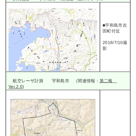
■宇和島市吉
田町付近
2018/7/10撮
影
航空レーザ計測 宇和島市 （関連情報：
第二報
Ver.2.0
)