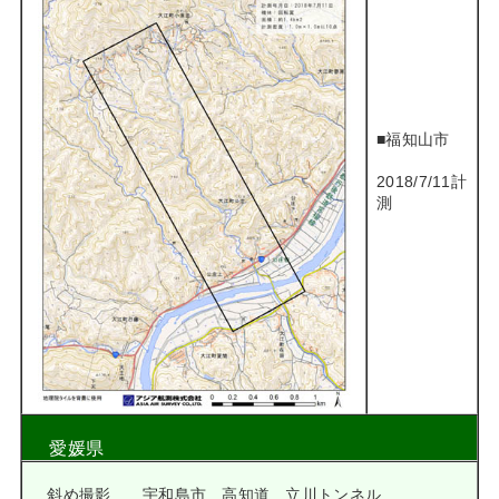
■福知山市
2018/7/11計
測
愛媛県
斜め撮影 宇和島市 高知道 立川トンネル