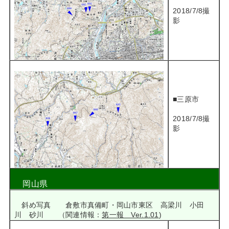
2018/7/8撮
影
■三原市
2018/7/8撮
影
岡山県
斜め写真 倉敷市真備町・岡山市東区
高梁川 小田
川
砂川 （関連情報：
第一報 Ver.1.01
)