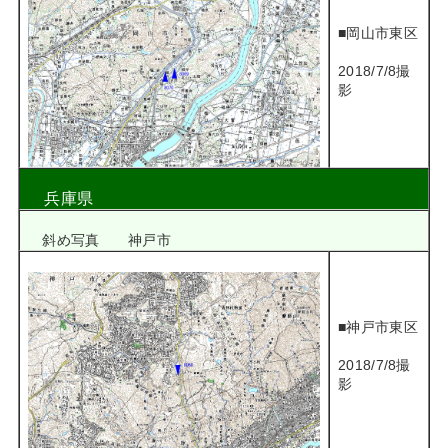
■岡山市東区
2018/7/8撮
影
兵庫県
斜め写真 神戸市
■神戸市東区
2018/7/8撮
影