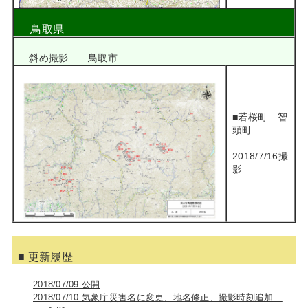
鳥取県
斜め撮影 鳥取市
■若桜町 智
頭町
2018/7/16撮
影
■ 更新履歴
2018/07/09 公開
2018/07/10 気象庁災害名に変更、地名修正、撮影時刻追加