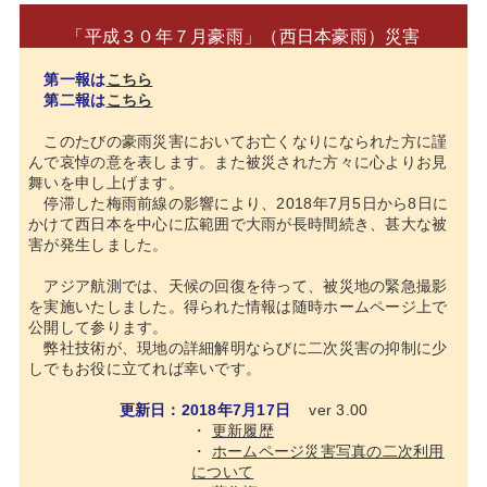
「平成３０年７月豪雨」（西日本豪雨）災害
第一報は
こちら
第二報は
こちら
このたびの豪雨災害においてお亡くなりになられた方に謹
んで哀悼の意を表します。また被災された方々に心よりお見
舞いを申し上げます。
停滞した梅雨前線の影響により、2018年7月5日から8日に
かけて西日本を中心に広範囲で大雨が長時間続き、甚大な被
害が発生しました。
アジア航測では、天候の回復を待って、被災地の緊急撮影
を実施いたしました。得られた情報は随時ホームページ上で
公開して参ります。
弊社技術が、現地の詳細解明ならびに二次災害の抑制に少
しでもお役に立てれば幸いです。
更新日：2018年7月17日
ver 3.00
・
更新履歴
・
ホームページ災害写真の二次利用
について