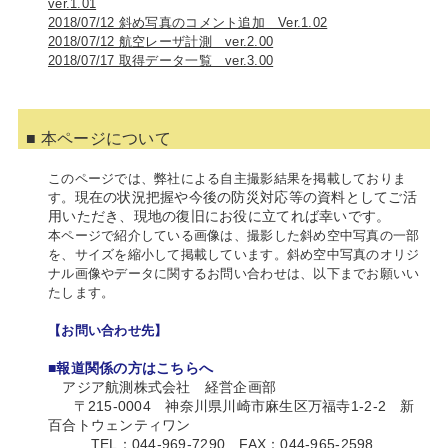
ver.1.01
2018/07/12 斜め写真のコメント追加 Ver.1.02
2018/07/12 航空レーザ計測 ver.2.00
2018/07/17 取得データ一覧 ver.3.00
■ 本ページについて
このページでは、弊社による自主撮影結果を掲載しておりま
現在の状況把握や今後の防災対応等の資料としてご活
す。
用いただき、現地の復旧にお役に立てれば幸いです。
本ページで紹介している画像は、撮影した斜め空中写真の一部
を、サイズを縮小して掲載しています。斜め空中写真のオリジ
ナル画像やデータに関するお問い合わせは、以下までお願いい
たします。
【お問い合わせ先】
■報道関係の方はこちらへ
アジア航測株式会社 経営企画部
〒215-0004 神奈川県川崎市麻生区万福寺1‐2‐2 新
百合トウェンティワン
TEL：044-969-7290 FAX：044-965-2598