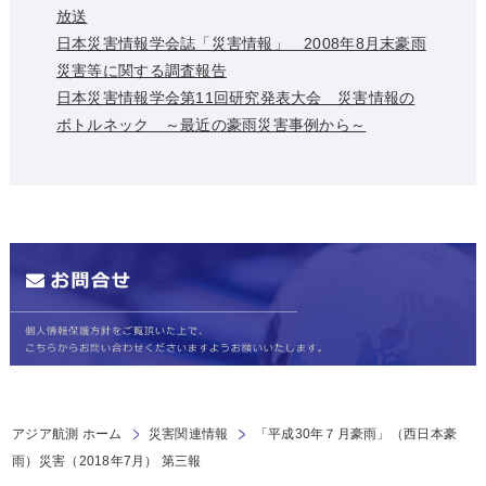
放送
日本災害情報学会誌「災害情報」 2008年8月末豪雨
災害等に関する調査報告
日本災害情報学会第11回研究発表大会 災害情報の
ボトルネック ～最近の豪雨災害事例から～
アジア航測 ホーム
災害関連情報
「平成30年７月豪雨」（西日本豪
雨）災害（2018年7月） 第三報