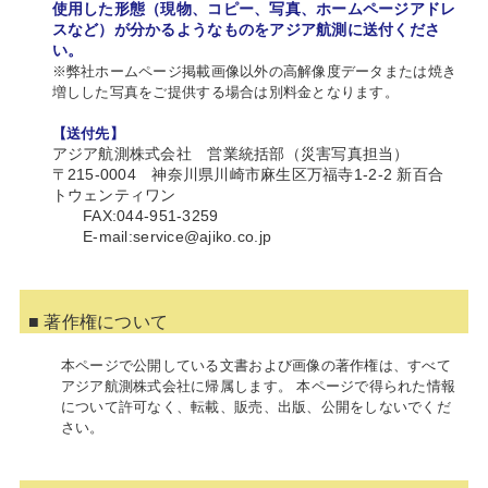
使用した形態（現物、コピー、写真、ホームページアドレ
スなど）が分かるようなものをアジア航測に送付くださ
い。
※弊社ホームページ掲載画像以外の高解像度データまたは焼き
増しした写真をご提供する場合は別料金となります。
【送付先】
アジア航測株式会社 営業統括部（災害写真担当）
〒215-0004 神奈川県川崎市麻生区万福寺1-2-2
新百合
トウェンティワン
FAX:044-951-3259
E-mail:
service@ajiko.co.jp
■ 著作権について
本ページで公開している文書および画像の著作権は、すべて
アジア航測株式会社に帰属します。 本ページで得られた情報
について許可なく、転載、販売、出版、公開をしないでくだ
さい。