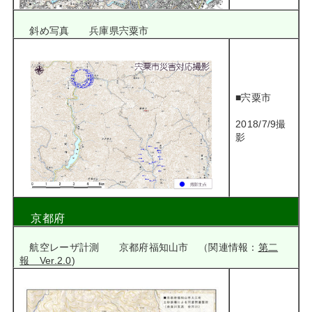
斜め写真 兵庫県宍粟市
■宍粟市
2018/7/9撮
影
京都府
航空レーザ計測 京都府福知山市 （関連情報：
第二
報 Ver.2.0
)