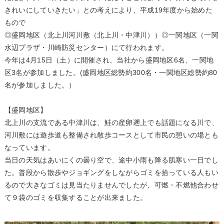
きれいにしていきたい」との考えにより、平成19年度から始めた
もので
◎盛岡地区（北上川河川敷（北上川・中津川））◎一関地区（一関
水辺プラザ・川崎防災センター）にて行われます。
今年は4月15日（土）に開催され、当社から盛岡地区6名、一関地
区3名が参加しました。(盛岡地区総勢約300名・一関地区総勢約80
名が参加しました。）
【盛岡地区】
北上川の支流である中津川は、鮭の産卵遡上でも話題になる川で、
河川敷には遊歩道も整備され散歩コースとして市民の憩いの場とも
なっています。
当日の天気はあいにくの曇り空で、途中小雨も降る肌寒い一日でし
た。普段から散歩やジョギングをしながらゴミを拾っている人もい
るので大きなゴミは見当たりませんでしたが、可燃・不燃他合わせ
て９袋のゴミを収集することが出来ました。