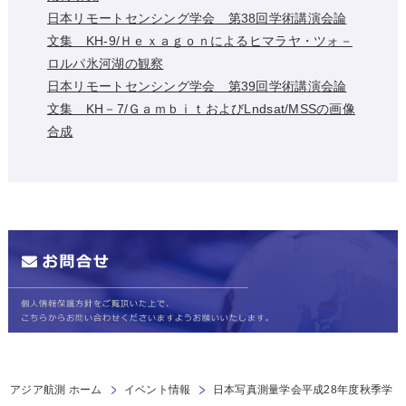
日本リモートセンシング学会 第38回学術講演会論
文集 KH-9/Ｈｅｘａｇｏｎによるヒマラヤ・ツォ－
ロルパ氷河湖の観察
日本リモートセンシング学会 第39回学術講演会論
文集 KH－7/ＧａｍｂｉｔおよびLndsat/MSSの画像
合成
アジア航測 ホーム
イベント情報
日本写真測量学会平成28年度秋季学