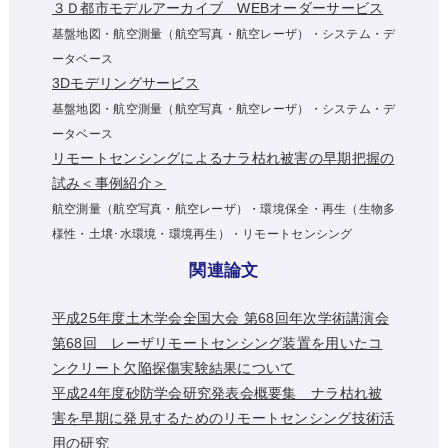
３Ｄ都市モデルアーカイブ WEBオーダーサービス
基盤地図・航空測量（航空写真・航空レーザ）・システム・デ
ータベース
3Dモデリングサービス
基盤地図・航空測量（航空写真・航空レーザ）・システム・デ
ータベース
リモートセンシングによるナラ枯れ被害の早期把握の
試み＜事例紹介＞
航空測量（航空写真・航空レーザ）・環境保全・再生（生物多
様性・土壌･水環境・環境再生）・リモートセンシング
関連論文
平成25年度土木学会全国大会 第68回年次学術講演会
第68回 レーザリモートセンシング装置を用いたコ
ンクリート欠陥探傷実験結果について
平成24年度砂防学会研究発表会概要集 ナラ枯れ被
害を早期に発見するためのリモートセンシング技術活
用の研究