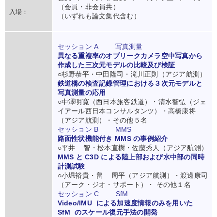
（会員・非会員共）
入場：
（いずれも論文集代含む）
セッション A 写真測量
異なる重複率のオブリークカメラ空中写真から
作成した三次元モデルの比較及び検証
○杉野恭平・中田隆司・滝川正則（アジア航測）
鉄道橋の検査記録管理における３次元モデルと
写真測量の応用
○中澤明寛（西日本旅客鉄道）・清水智弘（ジェ
イアール西日本コンサルタンツ）・高橋康将
（アジア航測）・その他５名
セッション B MMS
路面性状機能付き MMS の事例紹介
○平井 智・松本直樹・佐藤秀人（アジア航測）
MMS と C3D による陸上部および水中部の同時
計測試験
○小堀裕貴・畠 周平（アジア航測）・渡邊康司
（アーク・ジオ・サポート）・ その他１名
セッション C SfM
Video/IMU による加速度情報のみを用いた
SfM のスケール復元手法の開発