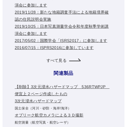
演会に参加します
2019/11/28：新たな地籍調査手法による地籍境界確
認の住民説明会実施
2019/10/25：日本写真測量学会令和年度秋季学術講
演会に参加します
2017/05/02：国際学会「ISRS2017」に参加します
2016/07/15：ISPRS2016に参加しています
すべて見る
関連製品
【削除】3次元浸水ハザードマップ 536RTWPJP
便宜上２ページ作成したもの
3次元浸水ハザードマップ
国土保全（河川・砂防・海岸/海洋）
オブリーク航空カメラによる３Ｄ撮影
航空測量（航空写真・航空レーザ）