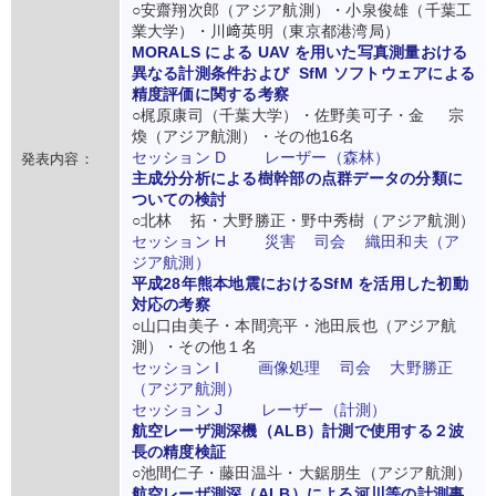
○安齋翔次郎（アジア航測）・小泉俊雄（千葉工
業大学）・川﨑英明（東京都港湾局）
MORALS による UAV を用いた写真測量おける
異なる計測条件および SfM ソフトウェアによる
精度評価に関する考察
○梶原康司（千葉大学）・佐野美可子・金 宗
煥（アジア航測）・その他16名
セッション D レーザー（森林）
発表内容：
主成分分析による樹幹部の点群データの分類に
ついての検討
○北林 拓・大野勝正・野中秀樹（アジア航測）
セッション H 災害 司会 織田和夫（ア
ジア航測）
平成28年熊本地震におけるSfM を活用した初動
対応の考察
○山口由美子・本間亮平・池田辰也（アジア航
測）・その他１名
セッション I 画像処理 司会 大野勝正
（アジア航測）
セッション J レーザー（計測）
航空レーザ測深機（ALB）計測で使用する２波
長の精度検証
○池間仁子・藤田温斗・大鋸朋生（アジア航測）
航空レーザ測深（ALB）による河川等の計測事