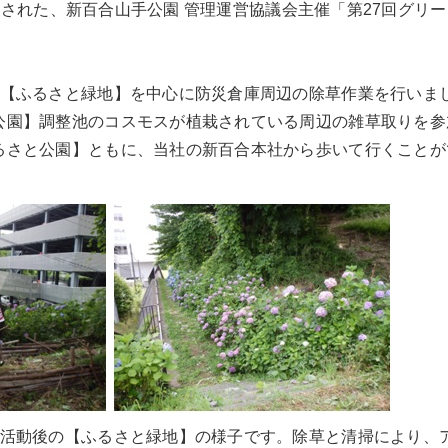
)に開催された、新百合山手公園 管理運営協議会主催「第27回グ
、【ふるさと緑地】を中心に防災倉庫周辺の除草作業を行いま
公園】調整池のコスモスが植栽されている周辺の雑草取りを参
るさと公園】ともに、当社の新百合本社から歩いて行くことが
、活動後の【ふるさと緑地】の様子です。除草と清掃により、