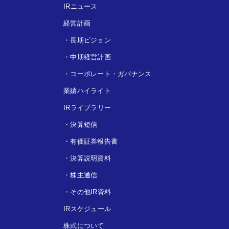
IRニュース
経営計画
・
長期ビジョン
・
中期経営計画
・
コーポレート・ガバナンス
業績ハイライト
IRライブラリー
・
決算短信
・
有価証券報告書
・
決算説明資料
・
株主通信
・
その他IR資料
IRスケジュール
株式について