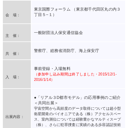
東京国際フォーラム （東京都千代田区丸の内３
丁目５−１）
会 場：
一般財団法人保安通信協会
主 催：
警察庁、総務省消防庁、海上保安庁
共 催：
事前登録・入場無料
（参加申し込み期間は終了しました・2015/12/1-
入 場：
2016/1/14）
●「リアル３D都市モデル」の応用事例のご紹介
＜共同出展＞
宇宙空間から高頻度のデータ取得については超小型
衛星開発のパイオニアである（株）アクセルスペー
出展内容：
ス、室内測位については経験豊かなマルティスープ
（株）、さらに犯罪捜査に実績のある歩容認証技術