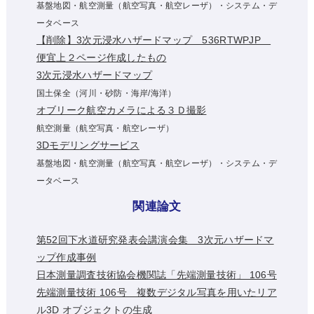
基盤地図・航空測量（航空写真・航空レーザ）・システム・デ
ータベース
【削除】3次元浸水ハザードマップ 536RTWPJP
便宜上２ページ作成したもの
3次元浸水ハザードマップ
国土保全（河川・砂防・海岸/海洋）
オブリーク航空カメラによる３Ｄ撮影
航空測量（航空写真・航空レーザ）
3Dモデリングサービス
基盤地図・航空測量（航空写真・航空レーザ）・システム・デ
ータベース
関連論文
第52回下水道研究発表会講演会集 3次元ハザードマ
ップ作成事例
日本測量調査技術協会機関誌「先端測量技術」 106号
先端測量技術 106号 複数デジタル写真を用いたリア
ル3D オブジェクトの生成