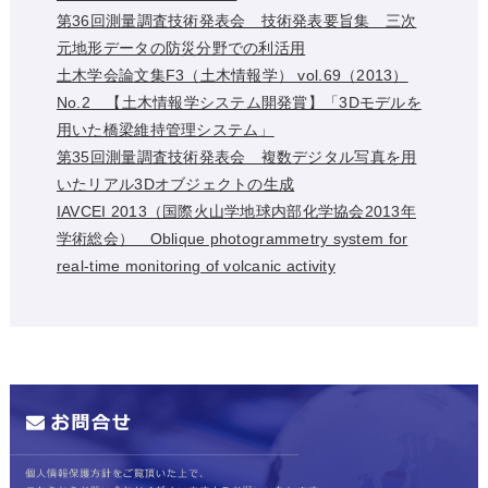
第36回測量調査技術発表会 技術発表要旨集 三次
元地形データの防災分野での利活用
土木学会論文集F3（土木情報学） vol.69（2013）
No.2 【土木情報学システム開発賞】「3Dモデルを
用いた橋梁維持管理システム」
第35回測量調査技術発表会 複数デジタル写真を用
いたリアル3Dオブジェクトの生成
IAVCEI 2013（国際火山学地球内部化学協会2013年
学術総会） Oblique photogrammetry system for
real-time monitoring of volcanic activity