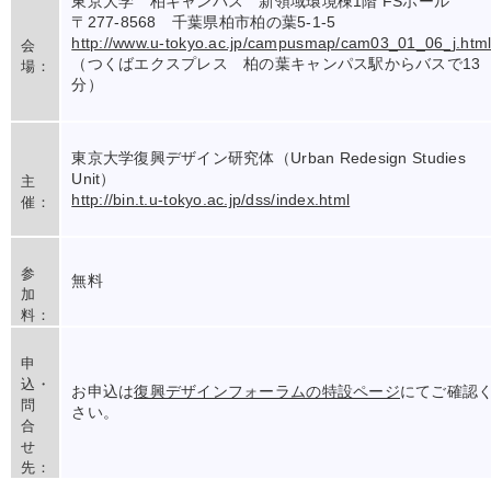
東京大学 柏キャンパス 新領域環境棟1階 FSホール
〒277-8568 千葉県柏市柏の葉5-1-5
http://www.u-tokyo.ac.jp/campusmap/cam03_01_06_j.htm
会
（つくばエクスプレス 柏の葉キャンパス駅からバスで13
場：
分）
東京大学復興デザイン研究体（Urban Redesign Studies
Unit）
主
http://bin.t.u-tokyo.ac.jp/dss/index.html
催：
参
無料
加
料：
申
込・
お申込は
復興デザインフォーラムの特設ページ
にてご確認
問
さい。
合
せ
先：