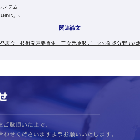
報システム
ANDIS」＞
関連論文
術発表会 技術発表要旨集 三次元地形データの防災分野での