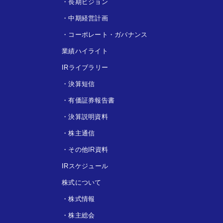
・
長期ビジョン
・
中期経営計画
・
コーポレート・ガバナンス
業績ハイライト
IRライブラリー
・
決算短信
・
有価証券報告書
・
決算説明資料
・
株主通信
・
その他IR資料
IRスケジュール
株式について
・
株式情報
・
株主総会