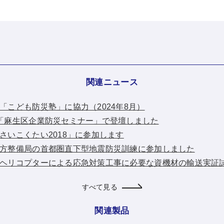
関連ニュース
川崎市「こども防災塾」に協力（2024年8月）
：第9回「麻生区企業防災セミナー」で登壇しました
「ぼうさいこくたい2018」に参加します
：関東地方整備局の首都圏直下型地震防災訓練に参加しました
：「大型ヘリコプターによる応急対策工事に必要な資機材の輸送実
すべて見る
関連製品