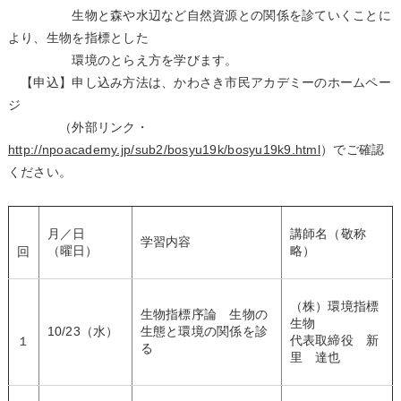
生物と森や水辺など自然資源との関係を診ていくことに
より、生物を指標とした
環境のとらえ方を学びます。
【申込】申し込み方法は、かわさき市民アカデミーのホームペー
ジ
（外部リンク・
http://npoacademy.jp/sub2/bosyu19k/bosyu19k9.html
）でご確認
ください。
月／日
講師名（敬称
学習内容
（曜日）
略）
回
（株）環境指標
生物指標序論 生物の
生物
10/23（水）
生態と環境の関係を診
代表取締役 新
１
る
里 達也