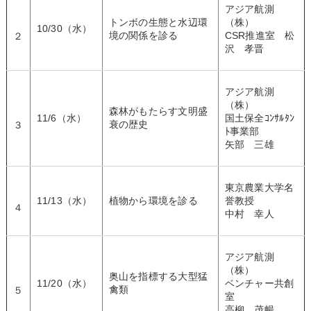
アジア航測
トンボの生態と水辺環
（株）
10/30（水）
境の関係を診る
CSR推進室 松
２
沢 孝晋
アジア航測
（株）
森林がもたらす文明盛
11/6（水）
国土保全ｺﾝｻﾙﾀﾝ
衰の歴史
３
ﾄ事業部
矢部 三雄
東京農業大学名
11/13（水）
植物から環境を診る
誉教授
４
中村 幸人
アジア航測
（株）
奥山を指標する大型猛
11/20（水）
ベンチャー共創
禽類
５
室
高柳 茂暢