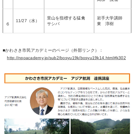
里山を指標する猛禽
岩手大学講師
11/27（水）
サシバ
東 淳樹
６
■かわさき市民アカデミーのページ（外部リンク）：
http://npoacademy.jp/sub2/bosyu19k/bosyu19k14.html#k302