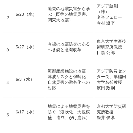
アジア航測
過去の地震災害から学
（株）
5/20（水）
ぶ（既往の地震災害、
名誉フェロー
２
関東大地震）
今村 遼平
東京大学生産技
今後の地震防災のある
5/27（水）
術研究所教授
べき姿と意識改革
３
目黒 公郎
海部産業施設の地震・
アジア防災セン
津波リスクと強靱化―
ター長、早稲田
6/3（水）
自然災害の激甚化への
大学名誉教授
４
対応
濱田 政則
地震による地盤災害を
京都大学防災研
6/17（水）
防ぐ（液状化、大規模
究所教授
５
盛土造成、がけ崩れ）
釜井 俊孝