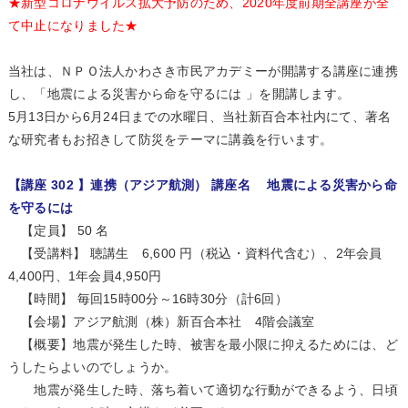
★新型コロナウイルス拡大予防のため、2020年度前期全講座が全
て中止になりました★
当社は、ＮＰＯ法人かわさき市民アカデミーが開講する講座に連携
し、「地震による災害から命を守るには 」を開講します。
5月13日から6月24日までの水曜日、当社新百合本社内にて、著名
な研究者もお招きして防災をテーマに講義を行います。
【講座 302 】連携（アジア航測） 講座名 地震による災害から命
を守るには
【定員】 50 名
【受講料】 聴講生 6,600 円（税込・資料代含む）、2年会員
4,400円、1年会員4,950円
【時間】 毎回15時00分～16時30分（計6回）
【会場】アジア航測（株）新百合本社 4階会議室
【概要】地震が発生した時、被害を最小限に抑えるためには、ど
うしたらよいのでしょうか。
地震が発生した時、落ち着いて適切な行動ができるよう、日頃