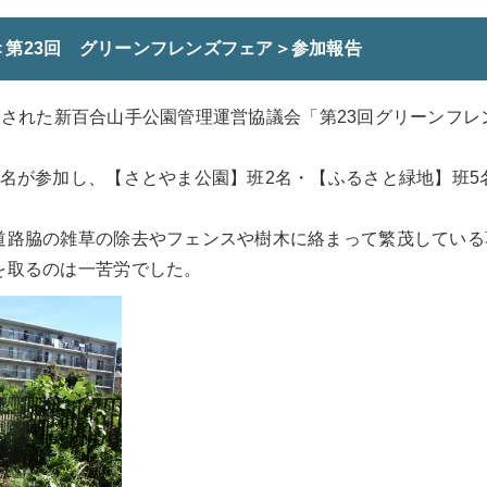
＜第23回 グリーンフレンズフェア＞参加報告
)に開催された新百合山手公園管理運営協議会「第23回グリーンフ
7名が参加し、【さとやま公園】班2名・【ふるさと緑地】班5
道路脇の雑草の除去やフェンスや樹木に絡まって繁茂している
を取るのは一苦労でした。