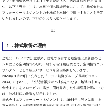
アジア航測株式会社（本社：東京都新宿区、代表取締役社長 畠山
仁、以下「当社」）は、本日開催の取締役会において、株式会社エ
フウォーターマネジメントの全株式を本日付で取得することを決定
いたしましたので、下記のとおりお知らせします。
記
１．株式取得の理由
当社は、1954年の設立以来、自社で保有する航空機と最新鋭のセ
ンサによる空間情報の取得・解析から活用提案まで、空間情報コン
サルタントとして幅広いサービスを全国展開しています。
2023年９月29日に公表した『アジア航測グループ長期ビジョン
2033』において、『空間情報技術で社会をつなぎ、地球の未来を
創造する』をスローガンに掲げ、同時発表した中期経営計画の中で
は、地域戦略の推進を明示しました。
株式会社エフウォーターマネジメントは、1964年に設立以来、上
下水道設計・維持管理等業務を軸に地域の環境維持と整備に貢献