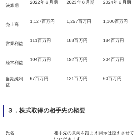
2022年６月期
2023年６月期
2024年６月期
決算期
1,127百万円
1,257百万円
1,100百万円
売上高
111百万円
188百万円
184百万円
営業利益
104百万円
192百万円
204百万円
経常利益
67百万円
121百万円
60百万円
当期純利
益
３．株式取得の相手先の概要
氏名
相手先の意向を踏まえ開示は控えさせて
いただきます