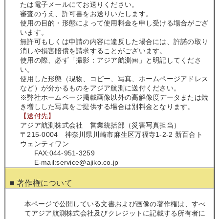
たは電子メールにてお送りください。
審査のうえ、許可書をお送りいたします。
使用の目的・形態によって使用料金を申し受ける場合がござ
います。
無許可もしくは申請の内容に違反した場合には、許諾の取り
消しや損害賠償を請求することがございます。
使用の際、必ず「撮影：アジア航測㈱」と明記してくださ
い。
使用した形態（現物、コピー、写真、ホームページアドレス
など）が分かるものをアジア航測に送付ください。
※弊社ホームページ掲載画像以外の高解像度データまたは焼
き増しした写真をご提供する場合は別料金となります。
【送付先】
アジア航測株式会社 営業統括部（災害写真担当）
〒215-0004 神奈川県川崎市麻生区万福寺1-2-2 新百合ト
ウェンティワン
FAX:044-951-3259
E-mail:service@ajiko.co.jp
■ 著作権について
本ページで公開している文書および画像の著作権は、すべ
てアジア航測株式会社及びクレジットに記載する所有者に