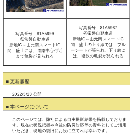
写真番号 81A5967
④常磐自動車道
写真番号 81A5999
新地IC～山元南スマートIC
③常磐自動車道
間 盛土の上り線では、ブル
新地IC～山元南スマートIC
ーシートが張られ、下り線に
間 盛土には、道路中心付近
は、複数の亀裂が見られる
まで亀裂が見られる
■ 更新履歴
2022/3/23 公開
■ 本ページについて
このページでは、弊社による自主撮影結果を掲載しておりま
す。現在の状況把握や今後の防災対応等の資料としてご活用
いただき、現地の復旧にお役に立てれば幸いです。