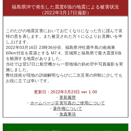
福島県沖で発生した震度6強の地震による被害状況
（2022年3月17日撮影）
このたびの地震災害においてお亡くなりになった方に謹んで哀
悼の意を表します。また被災された方々に心よりお見舞いを申
し上げます。
2022年03月16日 23時36分頃、福島県沖牡鹿半島の南南東
60km付近を震源とする M7.4、宮城県と福島県で最大震度6強
を観測する地震がありました。
当社では翌17日に航空機から一部地域の斜め空中写真撮影を実
施しました。
弊社技術が現地の詳細解明ならびに二次災害の抑制に少しでも
お役に立てば幸いです。
更新日：2022年3月23日 ver 1.00
・
更新履歴
・
ホームページ災害写真のご使用について
・
著作権について
・
免責事項