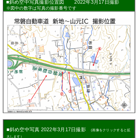
■
斜め空中写真撮影位置図 2022年3月17日撮影
※図中の数字は写真の撮影番号です
■
斜め空中写真
2022年3月17日撮影
(画像をクリックすると拡
大します）