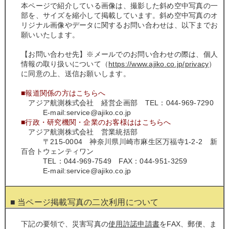
本ページで紹介している画像は、撮影した斜め空中写真の一
部を、サイズを縮小して掲載しています。斜め空中写真のオ
リジナル画像やデータに関するお問い合わせは、以下までお
願いいたします。
【お問い合わせ先】※メールでのお問い合わせの際は、個人
情報の取り扱いについて（
https://www.ajiko.co.jp/privacy
）
に同意の上、送信お願いします。
■報道関係の方はこちらへ
アジア航測株式会社 経営企画部 TEL：044-969-7290
E-mail:service@ajiko.co.jp
■行政・研究機関・企業のお客様ははこちらへ
アジア航測株式会社 営業統括部
〒215-0004 神奈川県川崎市麻生区万福寺1‐2‐2 新
百合トウェンティワン
TEL：044-969-7549 FAX：044-951-3259
E-mail:service@ajiko.co.jp
■ 当ページ掲載写真の二次利用について
下記の要領で、災害写真の
使用許諾申請書
をFAX、郵便、ま