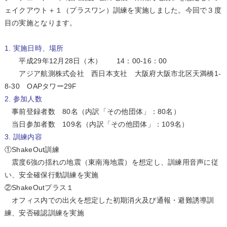
ェイクアウト＋１（プラスワン）訓練を実施しました。今回で３度
目の実施となります。
1. 実施日時、場所
平成29年12月28日（木） 14：00-16：00
アジア航測株式会社 西日本支社 大阪府大阪市北区天満橋1-
8-30 OAPタワー29F
2. 参加人数
事前登録者数 80名（内訳「その他団体」：80名）
当日参加者数 109名（内訳「その他団体」：109名）
3. 訓練内容
①ShakeOut訓練
震度6強の揺れの地震（東南海地震）を想定し、訓練用音声に従
い、安全確保行動訓練を実施
②ShakeOutプラス１
オフィス内での出火を想定した初期消火及び通報・避難誘導訓
練、安否確認訓練を実施