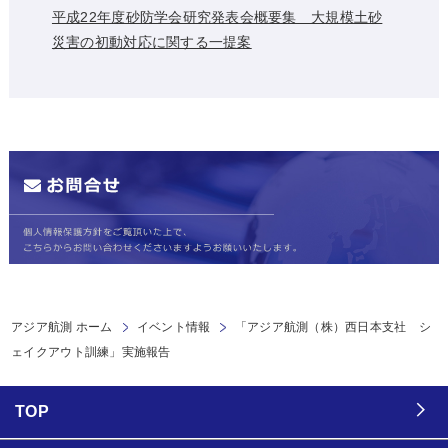
平成22年度砂防学会研究発表会概要集 大規模土砂
災害の初動対応に関する一提案
アジア航測 ホーム
イベント情報
「アジア航測（株）西日本支社 シ
ェイクアウト訓練」実施報告
TOP