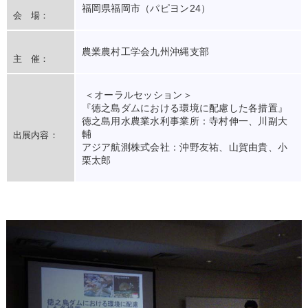
福岡県福岡市（パピヨン24）
会 場：
農業農村工学会九州沖縄支部
主 催：
＜オーラルセッション＞
『徳之島ダムにおける環境に配慮した各措置』
徳之島用水農業水利事業所：寺村伸一、川副大
輔
出展内容：
アジア航測株式会社：沖野友祐、山賀由貴、小
栗太郎