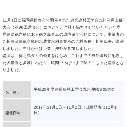
11月1日に福岡県博多市で開催された農業農村工学会九州沖縄支部
大会（第98回講演会）において、当社も協力させていただいた鹿
児島県徳之島にある徳之島ダムの環境保全活動について、事業者の
九州農政局徳之島用水農業水利事業所の寺村所長、川副係長が講演
しました。当社からは小栗、沖野が参加しました。
講演は、徳之島ダムの概要をはじめ、これまでの自然環境に配慮し
た各措置と多岐にわたり、時間いっぱいまで熱のこもった講演とな
りました。
平成29年度農業農村工学会九州沖縄支部大会
名 称：
2017年11月1日～11月2日（口頭発表は11月1
日）
開催日時：