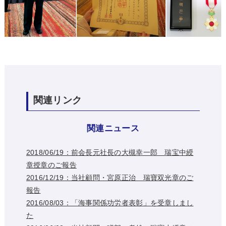
関連リンク
関連ニュース
2018/06/19：前会長元社長の大槻幸一郎 瑞宝中綬
章授章のご報告
2016/12/19：当社顧問・宮原正治 瑞寶双光章のご
報告
2016/08/03：「海事関係功労者表彰」を受章しまし
た