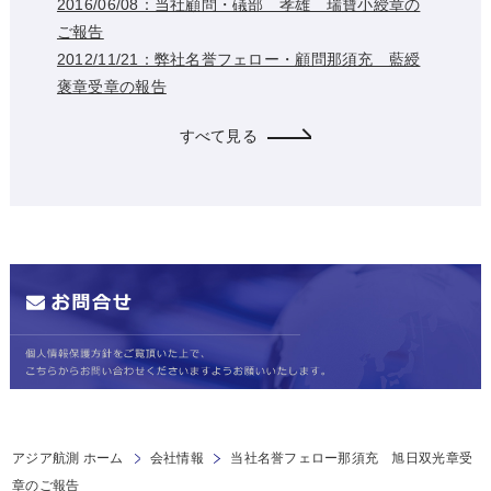
2016/06/08：当社顧問・礒部 孝雄 瑞寶小綬章の
ご報告
2012/11/21：弊社名誉フェロー・顧問那須充 藍綬
褒章受章の報告
すべて見る
アジア航測 ホーム
会社情報
当社名誉フェロー那須充 旭日双光章受
章のご報告