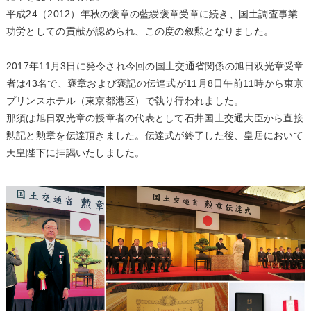
平成24（2012）年秋の褒章の藍綬褒章受章に続き、国土調査事業
功労としての貢献が認められ、この度の叙勲となりました。
2017年11月3日に発令され今回の国土交通省関係の旭日双光章受章
者は43名で、褒章および褒記の伝達式が11月8日午前11時から東京
プリンスホテル（東京都港区）で執り行われました。
那須は旭日双光章の授章者の代表として石井国土交通大臣から直接
勲記と勲章を伝達頂きました。伝達式が終了した後、皇居において
天皇陛下に拝謁いたしました。