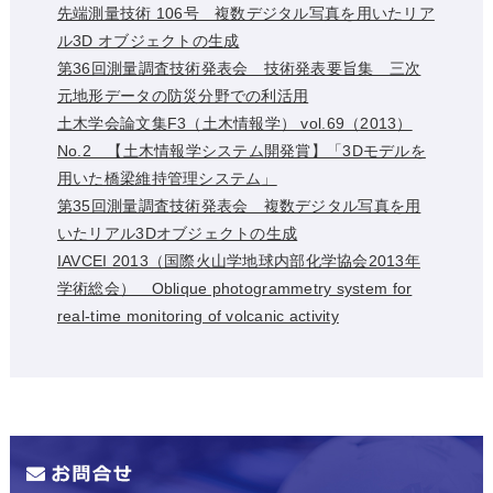
先端測量技術 106号 複数デジタル写真を用いたリア
ル3D オブジェクトの生成
第36回測量調査技術発表会 技術発表要旨集 三次
元地形データの防災分野での利活用
土木学会論文集F3（土木情報学） vol.69（2013）
No.2 【土木情報学システム開発賞】「3Dモデルを
用いた橋梁維持管理システム」
第35回測量調査技術発表会 複数デジタル写真を用
いたリアル3Dオブジェクトの生成
IAVCEI 2013（国際火山学地球内部化学協会2013年
学術総会） Oblique photogrammetry system for
real-time monitoring of volcanic activity