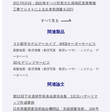
2017/02/16：由比地すべり対策大久保地区道路整備
工事でＵＡＶによる出来形測量を試行
すべて見る
関連製品
３Ｄ都市モデルアーカイブ WEBオーダーサービス
基盤地図・航空測量（航空写真・航空レーザ）・システム・デ
ータベース
3Dモデリングサービス
基盤地図・航空測量（航空写真・航空レーザ）・システム・デ
ータベース
関連論文
第52回下水道研究発表会講演会集 3次元ハザードマ
ップ作成事例
日本測量調査技術協会機関誌「先端測量技術」 106号