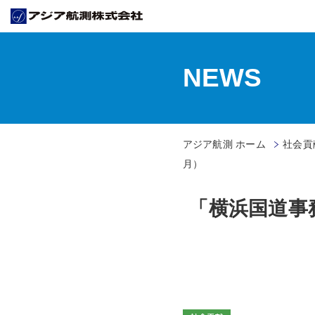
NEWS
アジア航測 ホーム
社会貢献
月）
「横浜国道事