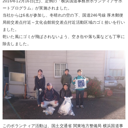
2016年12月16日(土)、定例の「横浜国道事務所ボランティアサポ
ートプログラム」が実施されました。
当社からは6名が参加し、冬晴れの空の下、国道246号線 厚木郵便
局前交差点付近～文化会館前交差点付近活動区域のゴミ拾いを行い
ました。
乾いた風にゴミが飛ばされないよう、空き缶や落ち葉なども丁寧に
除去しました。
このボランティア活動は、国土交通省 関東地方整備局 横浜国道事