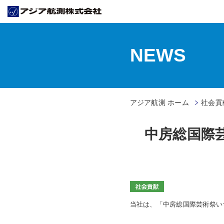
NEWS
アジア航測 ホーム
社会貢献
中房総国際
当社は、「中房総国際芸術祭い