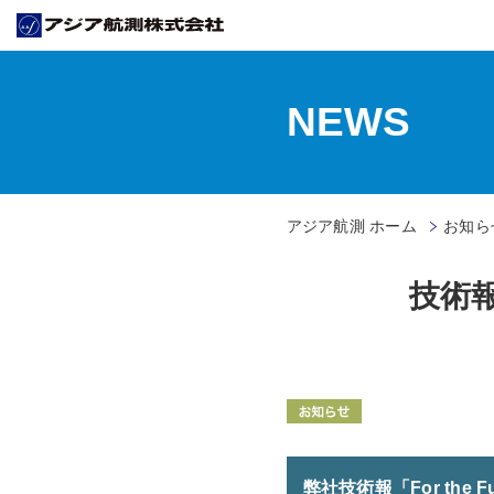
NEWS
アジア航測 ホーム
お知ら
技術報
弊社技術報「For the