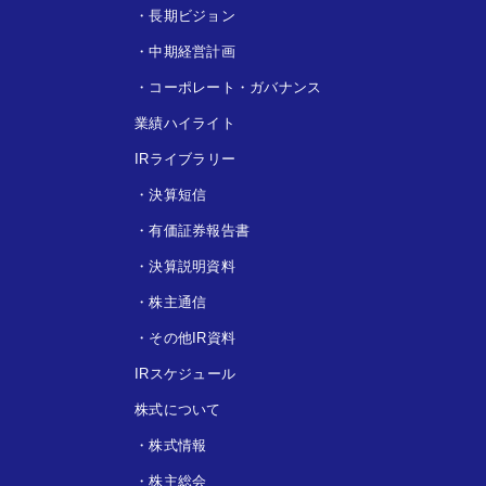
・
長期ビジョン
・
中期経営計画
・
コーポレート・ガバナンス
業績ハイライト
IRライブラリー
・
決算短信
・
有価証券報告書
・
決算説明資料
・
株主通信
・
その他IR資料
IRスケジュール
株式について
・
株式情報
・
株主総会