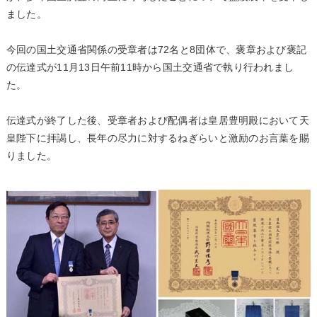
ました。
今回の国土交通省関係の受章者は72名と8団体で、褒章および褒記
の伝達式が11月13日午前11時から国土交通省で執り行われまし
た。
伝達式が終了した後、受章者および配偶者は皇居豊明殿において天
皇陛下に拝謁し、長年の尽力に対するねぎらいと激励のお言葉を賜
りました。