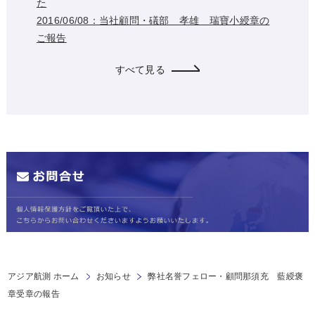
た
2016/06/08：当社顧問・礒部 孝雄 瑞寶小綬章の
ご報告
すべて見る
アジア航測 ホーム
お知らせ
弊社名誉フェロー・顧問那須充 藍綬褒
章受章の報告