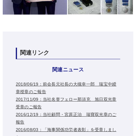
関連リンク
関連ニュース
2018/06/19：前会長元社長の大槻幸一郎 瑞宝中綬
章授章のご報告
2017/11/09：当社名誉フェロー那須充 旭日双光章
受章のご報告
2016/12/19：当社顧問・宮原正治 瑞寶双光章のご
報告
2016/08/03：「海事関係功労者表彰」を受章しまし