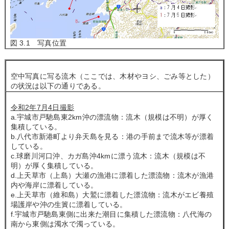
図 3.1 写真位置
空中写真に写る流木（ここでは、木材やヨシ、ごみ等とした）
の状況は以下の通りである。
令和2年7月4日撮影
a.宇城市戸馳島東2km沖の漂流物：流木（規模は不明）が厚く
集積している。
b.八代市新港町より弁天島を見る：港の手前まで流木等が漂着
している。
c.球磨川河口沖、カガ島沖4kmに漂う流木：流木（規模は不
明）が厚く集積している。
d.上天草市（上島）大瀬の漁港に漂着した漂流物：流木が漁港
内や海岸に漂着している。
e.上天草市（維和島）大鷲に漂着した漂流物：流木がエビ養殖
場護岸や沖の生簀に漂着している。
f.宇城市戸馳島東側に出来た潮目に集積した漂流物：八代海の
南から東側は濁水で濁っている。