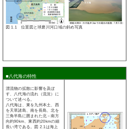
図 1.1 位置図と球磨川河口域の斜め写真
■八代海の特性
漂流物の拡散に影響を及ぼ
す、八代海の流れ（流況）に
ついて述べる。
八代海は、東を九州本土、西
を天草諸島、南を長島、北を
三角半島に囲まれた北－南方
向約90km、東西約20kmの細
長い湾である。図 2.1は海上