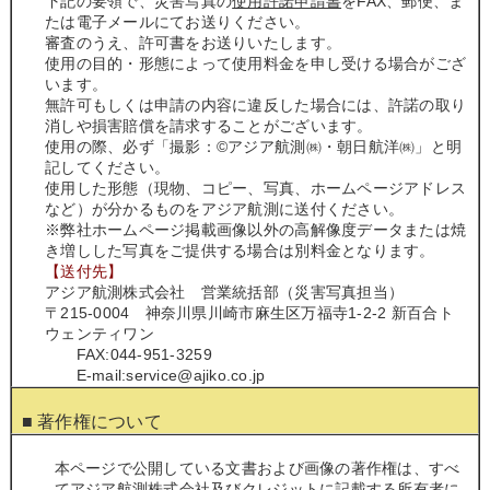
下記の要領で、災害写真の
使用許諾申請書
をFAX、郵便、ま
たは電子メールにてお送りください。
審査のうえ、許可書をお送りいたします。
使用の目的・形態によって使用料金を申し受ける場合がござ
います。
無許可もしくは申請の内容に違反した場合には、許諾の取り
消しや損害賠償を請求することがございます。
使用の際、必ず「撮影：©アジア航測㈱・朝日航洋㈱」と明
記してください。
使用した形態（現物、コピー、写真、ホームページアドレス
など）が分かるものをアジア航測に送付ください。
※弊社ホームページ掲載画像以外の高解像度データまたは焼
き増しした写真をご提供する場合は別料金となります。
【送付先】
アジア航測株式会社 営業統括部（災害写真担当）
〒215-0004 神奈川県川崎市麻生区万福寺1-2-2 新百合ト
ウェンティワン
FAX:044-951-3259
E-mail:service@ajiko.co.jp
■ 著作権について
本ページで公開している文書および画像の著作権は、すべ
てアジア航測株式会社及びクレジットに記載する所有者に