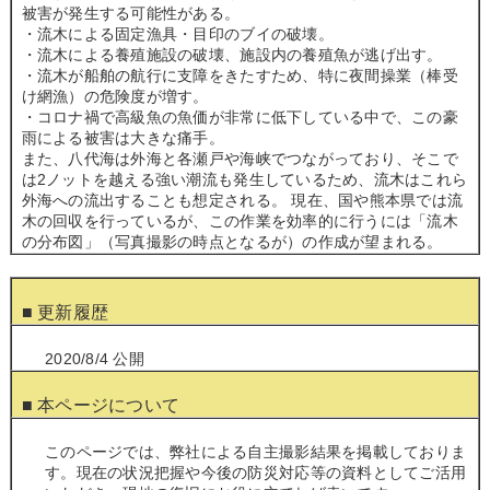
被害が発生する可能性がある。
・流木による固定漁具・目印のブイの破壊。
・流木による養殖施設の破壊、施設内の養殖魚が逃げ出す。
・流木が船舶の航行に支障をきたすため、特に夜間操業（棒受
け網漁）の危険度が増す。
・コロナ禍で高級魚の魚価が非常に低下している中で、この豪
雨による被害は大きな痛手。
また、八代海は外海と各瀬戸や海峡でつながっており、そこで
は2ノットを越える強い潮流も発生しているため、流木はこれら
外海への流出することも想定される。 現在、国や熊本県では流
木の回収を行っているが、この作業を効率的に行うには「流木
の分布図」（写真撮影の時点となるが）の作成が望まれる。
■ 更新履歴
2020/8/4 公開
■ 本ページについて
このページでは、弊社による自主撮影結果を掲載しておりま
す。現在の状況把握や今後の防災対応等の資料としてご活用