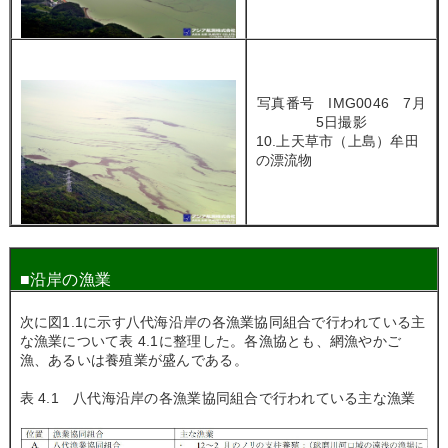
写真番号 IMG0046 7月
5日撮影
10.上天草市（上島）牟田
の漂流物
■沿岸の漁業
次に図1.1に示す八代海沿岸の各漁業協同組合で行われている主
な漁業について表 4.1に整理した。各漁協とも、網漁やかご
漁、あるいは養殖業が盛んである。
表 4.1 八代海沿岸の各漁業協同組合で行われている主な漁業