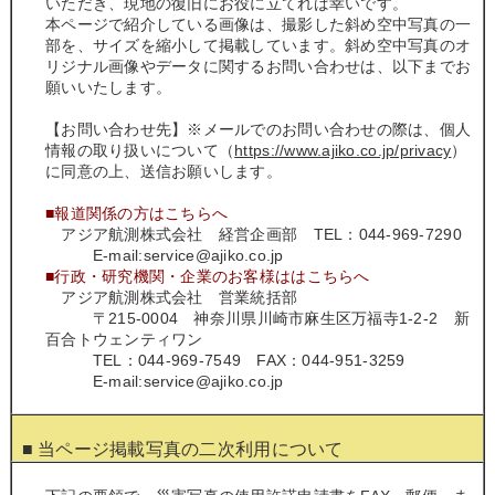
いただき、現地の復旧にお役に立てれば幸いです。
本ページで紹介している画像は、撮影した斜め空中写真の一
部を、サイズを縮小して掲載しています。斜め空中写真のオ
リジナル画像やデータに関するお問い合わせは、以下までお
願いいたします。
【お問い合わせ先】※メールでのお問い合わせの際は、個人
情報の取り扱いについて（
https://www.ajiko.co.jp/privacy
）
に同意の上、送信お願いします。
■報道関係の方はこちらへ
アジア航測株式会社 経営企画部 TEL：044-969-7290
E-mail:service@ajiko.co.jp
■行政・研究機関・企業のお客様ははこちらへ
アジア航測株式会社 営業統括部
〒215-0004 神奈川県川崎市麻生区万福寺1‐2‐2 新
百合トウェンティワン
TEL：044-969-7549 FAX：044-951-3259
E-mail:service@ajiko.co.jp
■ 当ページ掲載写真の二次利用について