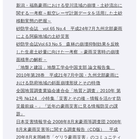
新潟・福島豪雨における登川流域の崩壊・土砂流出に
関する一考察～航空レーザ計測データを活用した土砂
移動実態の把握～
砂防学会誌 vol.65 No.4 平成24年7月九州北部豪雨
による阿蘇地域の土砂災害
砂防学会誌Vol.63 No.5 森林の崩壊抑制効果を反映
した生産土砂量に向けた一考察 －豪雨災害時の崩壊
面積率の解析－
「地盤と建設」地盤工学会中国支部 論文報告集
2010年第28巻 平成21年7月中国・九州北部豪雨に
おける防府地域の斜面崩壊形状とその特徴
全国地質調査業協会連合会「地質と調査」2010年 第
2号 №124 小特集「災害とその後－情報を活かす防
災最前線－」『近年の豪雨災害に見る情報防災の課
題』
日本災害情報学会 2008年8月末豪雨等調査団 2008年
8月末豪雨災害等に関する調査報告（CD版） 平成
20年8月末岡崎市「ゲリラ豪雨災害」のコミュニティ