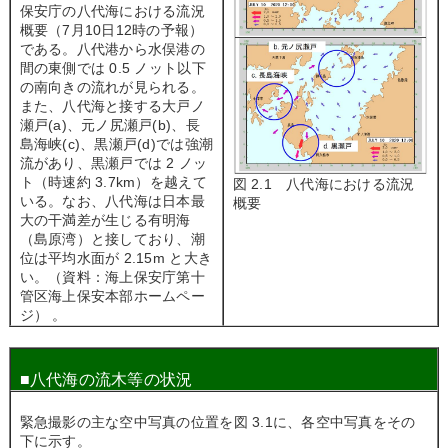
保安庁の八代海における流況
概要（7月10日12時の予報）
である。八代港から水俣港の
間の東側では 0.5 ノット以下
の南向きの流れが見られる。
また、八代海と接する大戸ノ
瀬戸(a)、元ノ尻瀬戸(b)、長
島海峡(c)、黒瀬戸(d)では強潮
流があり、黒瀬戸では 2 ノッ
ト（時速約 3.7km）を越えて
図 2.1 八代海における流況
いる。なお、八代海は日本最
概要
大の干満差が生じる有明海
（島原湾）と接しており、潮
位は平均水面が 2.15m と大き
い。（資料：海上保安庁第十
管区海上保安本部ホームペー
ジ） 。
■八代海の流木等の状況
緊急撮影の主な空中写真の位置を図 3.1に、各空中写真をその
下に示す。