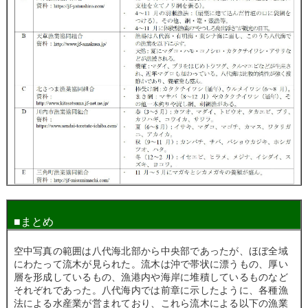
■まとめ
空中写真の範囲は八代海北部から中央部であったが、ほぼ全域
にわたって流木が見られた。流木は沖で帯状に漂うもの、厚い
層を形成しているもの、漁港内や海岸に堆積しているものなど
それぞれであった。八代海内では前章に示したように、各種漁
法による水産業が営まれており、これら流木による以下の漁業