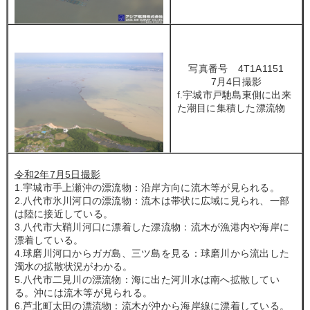
写真番号 4T1A1151
7月4日撮影
f.宇城市戸馳島東側に出来
た潮目に集積した漂流物
令和2年7月5日撮影
1.宇城市手上瀬沖の漂流物：沿岸方向に流木等が見られる。
2.八代市氷川河口の漂流物：流木は帯状に広域に見られ、一部
は陸に接近している。
3.八代市大鞘川河口に漂着した漂流物：流木が漁港内や海岸に
漂着している。
4.球磨川河口からガガ島、三ツ島を見る：球磨川から流出した
濁水の拡散状況がわかる。
5.八代市二見川の漂流物：海に出た河川水は南へ拡散してい
る。沖には流木等が見られる。
6.芦北町太田の漂流物：流木が沖から海岸線に漂着している。