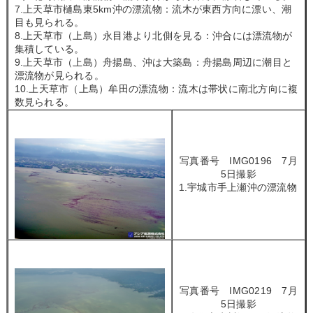
7.上天草市樋島東5km沖の漂流物：流木が東西方向に漂い、潮
目も見られる。
8.上天草市（上島）永目港より北側を見る：沖合には漂流物が
集積している。
9.上天草市（上島）舟揚島、沖は大築島：舟揚島周辺に潮目と
漂流物が見られる。
10.上天草市（上島）牟田の漂流物：流木は帯状に南北方向に複
数見られる。
写真番号 IMG0196 7月
5日撮影
1.宇城市手上瀬沖の漂流物
写真番号 IMG0219 7月
5日撮影