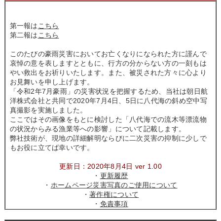
第一報は
こちら
第二報は
こちら
このたびの豪雨災害においてお亡くなりになられた方に謹んで
哀悼の意を表しますとともに、行方の分からない方の一刻もは
やい救出をお祈りいたします。また、被災された方々に心より
お見舞いを申し上げます。
「令和2年7月豪雨」の災害状況を把握するため、当社は朝日航
洋株式会社と共同で2020年7月4日、5日に八代海の斜め空中写
真撮影を実施しました。
ここではその画像をもとに検討した「八代海での流木等漂流物
の状況からみる漁業等への影響」について記載します。
弊社技術が、現地の詳細解明ならびに二次災害の抑制に少しで
もお役に立てば幸いです。
更新日：2020年8月4日 ver 1.00
・
更新履歴
・
ホームページ災害写真のご使用について
・
著作権について
・
免責事項