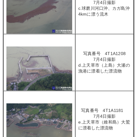
7月4日撮影
c.球磨川河口沖、カガ島沖
4kmに漂う流木
写真番号 4T1A1208
7月4日撮影
d.上天草市（上島）大瀬の
漁港に漂着した漂流物
写真番号 4T1A1181
7月4日撮影
e.上天草市（維和島）大鷲
に漂着した漂流物