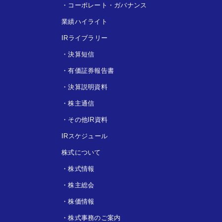
・
コーポレート・ガバナンス
業績ハイライト
IRライブラリー
・
決算短信
・
有価証券報告書
・
決算説明資料
・
株主通信
・
その他IR資料
IRスケジュール
株式について
・
株式情報
・
株主総会
・
株価情報
・
株式事務のご案内