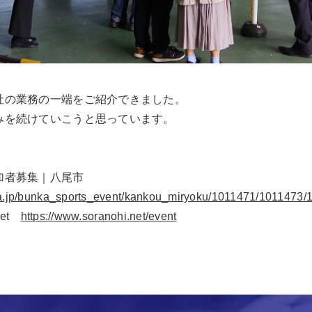
社の業務の一端をご紹介できました。
みを続けていこうと思っています。
加者募集｜八尾市
aka.jp/bunka_sports_event/kankou_miryoku/1011471/1011473/
et
https://www.soranohi.net/event