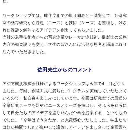
た。
ワークショップでは、昨年度までの取り組みと一味変えて、各研究
室の既存研究から課題（ニーズ）と技術（シーズ）を整理し、残さ
れた課題を解決するアイデアを創出してもらいました。
当社の若手技術者からの写真測量やレーザ計測技術、撮影士の業務
内容の概要説明を交え、学生の皆さんには活発な思考と議論に取り
組んでいただきました。
佐田先生からのコメント
アジア航測株式会社様によるワークショップは今年で4回目となり
ました。毎回、創意工夫に満ちたプログラムを実施していただいて
いるので、私自身も楽しみにしています。今回は研究室での最近の
卒業研究テーマを題材にニーズとシーズを抽出し、それらを参考に
して自分たちのアイデアを盛り込んだ企画を提案する、というもの
でした。「今年はそうきたか」と大変感心いたしました。学生たち
は短い時間でしたが集中して議論しアイデアを出し合って企画案を