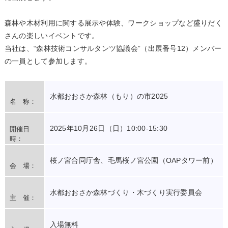
森林や木材利用に関する展示や体験、ワークショップなど盛りだく
さんの楽しいイベントです。
当社は、“森林技術コンサルタンツ協議会”（出展番号12）メンバー
の一員として参加します。
水都おおさか森林（もり）の市2025
名 称：
2025年10月26日（日）10:00-15:30
開催日
時：
桜ノ宮合同庁舎、毛馬桜ノ宮公園（OAPタワー前）
会 場：
水都おおさか森林づくり・木づくり実行委員会
主 催：
入場無料