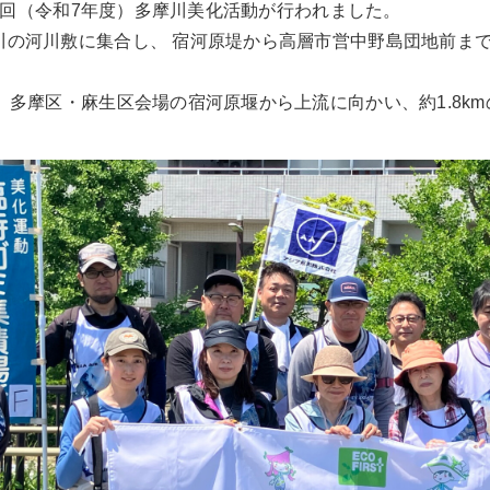
第46回（令和7年度）多摩川美化活動が行われました。
川の河川敷に集合し、 宿河原堤から高層市営中野島団地前ま
、多摩区・麻生区会場の宿河原堰から上流に向かい、約1.8k