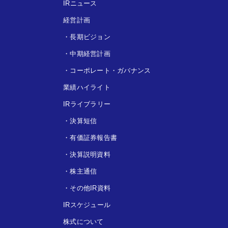
IRニュース
経営計画
・
長期ビジョン
・
中期経営計画
・
コーポレート・ガバナンス
業績ハイライト
IRライブラリー
・
決算短信
・
有価証券報告書
・
決算説明資料
・
株主通信
・
その他IR資料
IRスケジュール
株式について