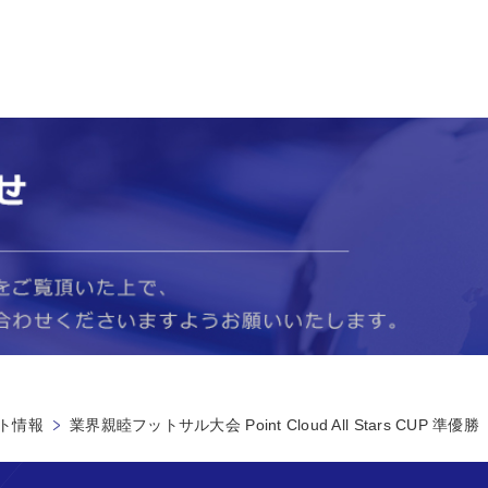
ト情報
業界親睦フットサル大会 Point Cloud All Stars CUP 準優勝