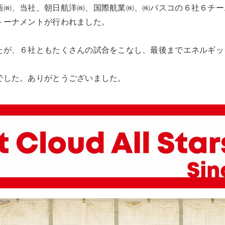
画㈱、当社、朝日航洋㈱、国際航業㈱、㈱パスコの６社６チー
トーナメントが行われました。
たが、６社ともたくさんの試合をこなし、最後までエネルギッ
でした。ありがとうございました。