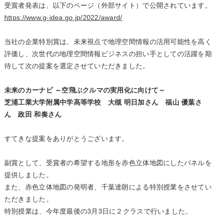
受賞者発表は、以下のページ（外部サイト）で公開されています。
https://www.g-idea.go.jp/2022/award/
当社の企業特別賞は、未来視点で地理空間情報の活用可能性を高く
評価し、次世代の地理空間情報ビジネスの担い手としての活躍を期
待して次の提案を選定させていただきました。
未来のカーナビ ～空飛ぶクルマの実用化に向けて～
芝浦工業大学附属中学高等学校 大槻 明日加さん 福山 優葉さ
ん 政田 和奏さん
すてきな提案をありがとうございます。
副賞として、受賞者の希望する地形を赤色立体地図にしたパネルを
提供しました。
また、赤色立体地図の発明者、千葉達朗による特別授業をさせてい
ただきました。
特別授業は、今年度最後の3月3日に２クラスで行いました。