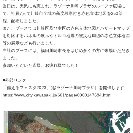
当日は、天気にも恵まれ、ラゾーナ川崎プラザのルーファ広場に
て、社員7人で川崎市全域の高度段彩付き赤色立体地図を250部
程、配布しました。
また、ブースでは川崎区及び幸区の赤色立体地図とハザードマップ
を対比するパネルの展示やトルコ地震の被災地周辺の赤色立体地図
等の展示なども行いました。
当社のブースには、福田川崎市長をはじめ多くの方に来場いただき
ました。
参加いただいた皆様、お疲れ様でした！
■外部リンク
「備えるフェスタ2023」(@ラゾーナ川崎プラザ）を開催します
https://www.city.kawasaki.jp/601/page/0000147684.html