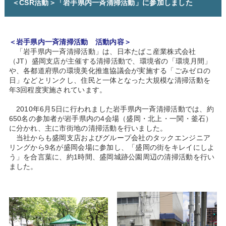
＜CSR活動＞「岩手県内一斉清掃活動」に参加しました
＜岩手県内一斉清掃活動 活動内容＞
「岩手県内一斉清掃活動」は、日本たばこ産業株式会社
（JT）盛岡支店が主催する清掃活動で、環境省の「環境月間」
や、各都道府県の環境美化推進協議会が実施する「ごみゼロの
日」などとリンクし、住民と一体となった大規模な清掃活動を
年3回程度実施されています。
2010年6月5日に行われました岩手県内一斉清掃活動では、約
650名の参加者が岩手県内の4会場（盛岡・北上・一関・釜石）
に分かれ、主に市街地の清掃活動を行いました。
当社からも盛岡支店およびグループ会社のタックエンジニア
リングから9名が盛岡会場に参加し、「盛岡の街をキレイにしよ
う」を合言葉に、約1時間、盛岡城跡公園周辺の清掃活動を行い
ました。