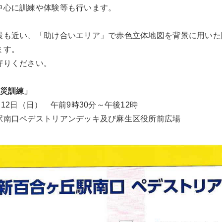
中心に訓練や体験等も行います。
最も近い、「助け合いエリア」で赤色立体地図を背景に用いた
ます。
寄りください。
防災訓練」
12日（日） 午前9時30分～午後12時
駅南口ペデストリアンデッキ及び麻生区役所前広場