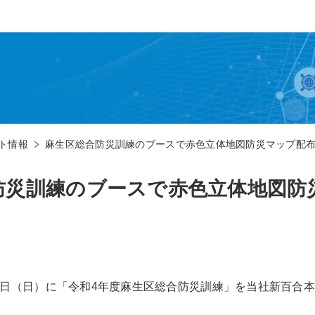
ト情報
麻生区総合防災訓練のブースで赤色立体地図防災マップ配
防災訓練のブースで赤色立体地図防
月12日（日）に「令和4年度麻生区総合防災訓練」を当社新百合