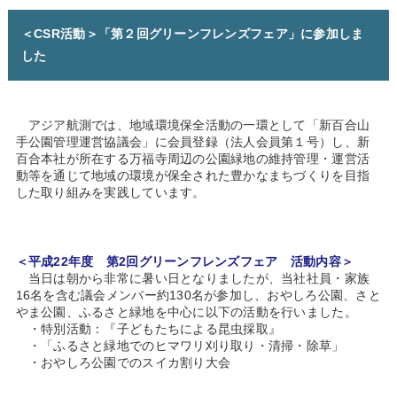
＜CSR活動＞「第２回グリーンフレンズフェア」に参加しま
した
アジア航測では、地域環境保全活動の一環として「新百合山
手公園管理運営協議会」に会員登録（法人会員第１号）し、新
百合本社が所在する万福寺周辺の公園緑地の維持管理・運営活
動等を通じて地域の環境が保全された豊かなまちづくりを目指
した取り組みを実践しています。
＜平成22年度 第2回グリーンフレンズフェア 活動内容＞
当日は朝から非常に暑い日となりましたが、当社社員・家族
16名を含む議会メンバー約130名が参加し、おやしろ公園、さと
やま公園、ふるさと緑地を中心に以下の活動を行いました。
・特別活動：『子どもたちによる昆虫採取』
・「ふるさと緑地でのヒマワリ刈り取り・清掃・除草」
・おやしろ公園でのスイカ割り大会