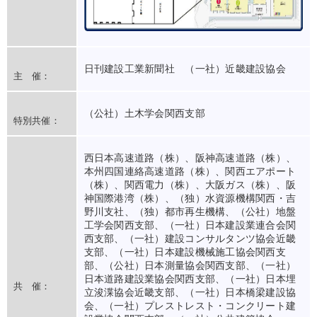
日刊建設工業新聞社 （一社）近畿建設協会
主 催：
（公社）土木学会関西支部
特別共催：
西日本高速道路（株）、阪神高速道路（株）、
本州四国連絡高速道路（株）、関西エアポート
（株）、関西電力（株）、大阪ガス（株）、阪
神国際港湾（株）、（独）水資源機構関西・吉
野川支社、（独）都市再生機構、（公社）地盤
工学会関西支部、（一社）日本建設業連合会関
西支部、（一社）建設コンサルタンツ協会近畿
支部、（一社）日本建設機械施工協会関西支
部、（公社）日本測量協会関西支部、（一社）
日本道路建設業協会関西支部、（一社）日本埋
共 催：
立浚渫協会近畿支部、（一社）日本橋梁建設協
会、（一社）プレストレスト・コンクリート建