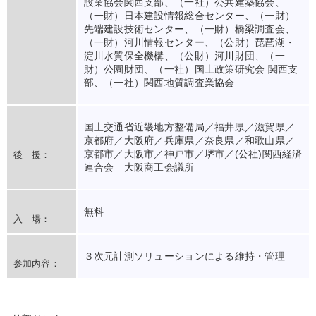
設業協会関西支部、（一社）公共建築協会、
（一財）日本建設情報総合センター、（一財）
先端建設技術センター、（一財）橋梁調査会、
（一財）河川情報センター、（公財）琵琶湖・
淀川水質保全機構、（公財）河川財団、（一
財）公園財団、（一社）国土政策研究会 関西支
部、（一社）関西地質調査業協会
国土交通省近畿地方整備局／福井県／滋賀県／
京都府／大阪府／兵庫県／奈良県／和歌山県／
京都市／大阪市／神戸市／堺市／(公社)関西経済
後 援：
連合会 大阪商工会議所
無料
入 場：
３次元計測ソリューションによる維持・管理
参加内容：