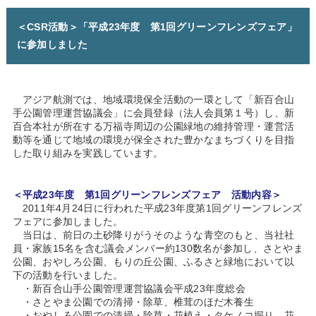
＜CSR活動＞「平成23年度 第1回グリーンフレンズフェア」
に参加しました
アジア航測では、地域環境保全活動の一環として「新百合山
手公園管理運営協議会」に会員登録（法人会員第１号）し、新
百合本社が所在する万福寺周辺の公園緑地の維持管理・運営活
動等を通じて地域の環境が保全された豊かなまちづくりを目指
した取り組みを実践しています。
＜平成23年度 第1回グリーンフレンズフェア 活動内容＞
2011年4月24日に行われた平成23年度第1回グリーンフレンズ
フェアに参加しました。
当日は、前日の土砂降りがうそのような青空のもと、当社社
員・家族15名を含む議会メンバー約130数名が参加し、さとやま
公園、おやしろ公園、もりの丘公園、ふるさと緑地において以
下の活動を行いました。
・新百合山手公園管理運営協議会平成23年度総会
・さとやま公園での清掃・除草、椎茸のほだ木養生
・おやしろ公園での清掃・除草・花植え・タケノコ掘り、花