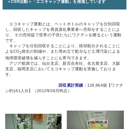
＜CSR活動＞「エコキャップ運動」を推進しています
エコキャップ運動とは、ペットボトルのキャップを分別回収
し、回収したキャップを再資源化事業者へ売却をすることによ
り、 その売却益で世界の子供たちにワクチンを贈るという運動
です。
キャップを分別回収することにより、焼却処分されることに
よるCO
発生の削減や、また埋め立て処分など土壌汚染による
2
地球環境破壊を減らすことにも寄与できます。
アジア航測では、仙台支店、新百合本社、名古屋支店、大阪
支店、福岡支店においてエコキャップ運動を実施しておりま
す。
回収累計実績
：128,864個【ワクチ
ン約161人分】（2012年08月時点）