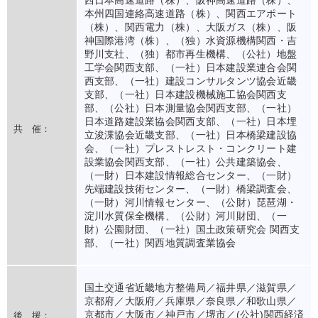
西日本高速道路（株）、阪神高速道路（株）、
本州四国連絡高速道路（株）、関西エアポート
（株）、関西電力（株）、大阪ガス（株）、阪
神国際港湾（株）、（独）水資源機構関西・吉
野川支社、（独）都市再生機構、（公社）地盤
工学会関西支部、（一社）日本建設業連合会関
西支部、（一社）建設コンサルタンツ協会近畿
支部、（一社）日本建設機械施工協会関西支
部、（公社）日本測量協会関西支部、（一社）
日本道路建設業協会関西支部、（一社）日本埋
共 催：
立浚渫協会近畿支部、（一社）日本橋梁建設協
会、（一社）プレストレスト・コンクリート建
設業協会関西支部、（一社）公共建築協会、
（一財）日本建設情報総合センター、（一財）
先端建設技術センター、（一財）橋梁調査会、
（一財）河川情報センター、（公財）琵琶湖・
淀川水質保全機構、（公財）河川財団、（一
財）公園財団、（一社）国土政策研究会 関西支
部、（一社）関西地質調査業協会
国土交通省近畿地方整備局／福井県／滋賀県／
京都府／大阪府／兵庫県／奈良県／和歌山県／
京都市／大阪市／神戸市／堺市／(公社)関西経済
後 援：