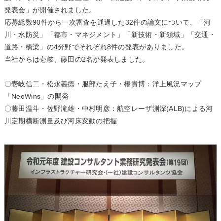
発表会」が開催されました。
応募総数90件から一次審査を通過した32件の論文について、「河
川・水防災」「都市・マネジメント」「新技術・新領域」「交通・
道路・橋梁」の4分野でそれぞれ8件の発表がありました。
当社からは壱岐、藤田の2名が発表しました。
〇壱岐信二・松永義徳・服部たえ子・椿貴博：洋上風況マップ
「NeoWins」の開発
〇藤田温斗・佐野滝雄・中村明彦：航空レーザ測深(ALB)による河
川定期横断測量及び河床変動の把握