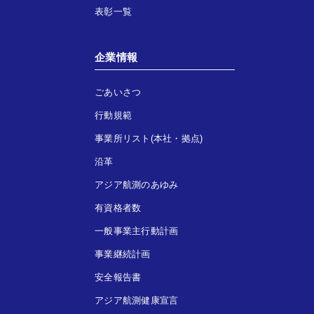
表彰一覧
企業情報
ごあいさつ
行動規範
事業所リスト(本社・拠点)
沿革
アジア航測のあゆみ
有資格者数
一般事業主行動計画
事業継続計画
安全報告書
アジア航測健康宣言