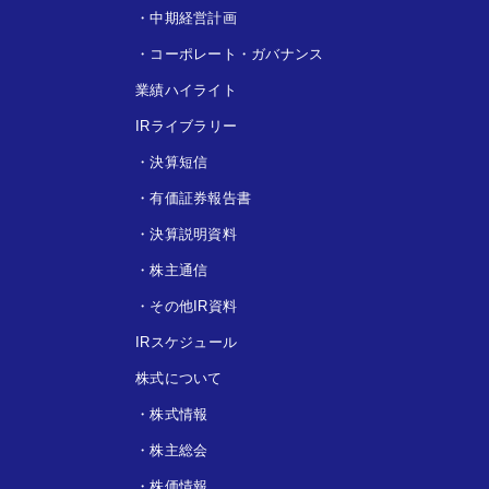
・
中期経営計画
・
コーポレート・ガバナンス
業績ハイライト
IRライブラリー
・
決算短信
・
有価証券報告書
・
決算説明資料
・
株主通信
・
その他IR資料
IRスケジュール
株式について
・
株式情報
・
株主総会
・
株価情報