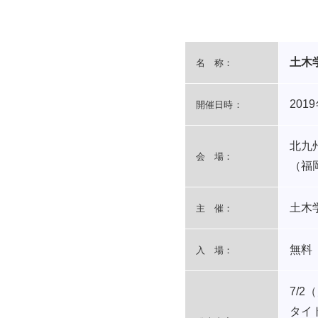
土木
名 称：
201
開催日時：
北九
会 場：
（福
土木
主 催：
無料
入 場：
7/2
タイ