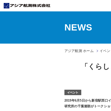
NEWS
アジア航測 ホーム
イベン
「くらし
2019年6月5
日から新宿駅西口イ
研究所の千葉達朗がトークショ