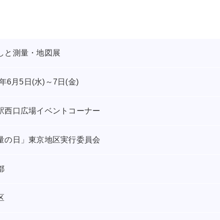
しと測量・地図展
9年6月5日(水)～7日(金)
駅西口広場イベントコーナー
量の日」東京地区実行委員会
都
区