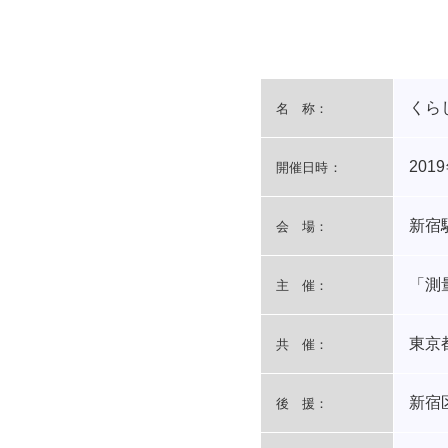
くら
名 称：
201
開催日時：
新宿
会 場：
「測
主 催：
東京
共 催：
新宿
後 援：