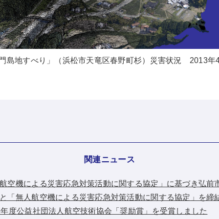
門島地すべり」（浜松市天竜区春野町杉）災害状況 2013年
関連ニュース
：「無人航空機による災害応急対策活動に関する協定」に基づき弘
：弘前市と「無人航空機による災害応急対策活動に関する協定」を締
：平成26年度公益社団法人航空技術協会「奨励賞」を受賞しました