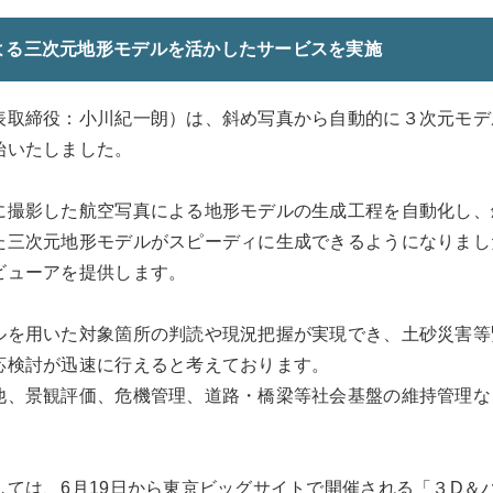
よる三次元地形モデルを活かしたサービスを実施
表取締役：小川紀一朗）は、斜め写真から自動的に３次元モデ
始いたしました。
に撮影した航空写真による地形モデルの生成工程を自動化し、
た三次元地形モデルがスピーディに生成できるようになりまし
ビューアを提供します。
ルを用いた対象箇所の判読や現況把握が実現でき、土砂災害等
応検討が迅速に行えると考えております。
他、景観評価、危機管理、道路・橋梁等社会基盤の維持管理な
しては、6月19日から東京ビッグサイトで開催される「３D＆