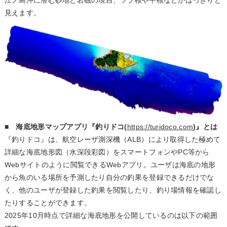
江ノ島沖に潜む砂地と岩礁の境目、ツブ根や平根などがはっきりと
見えます。
■ 海底地形マップアプリ『釣りドコ(
https://turidoco.com
)』とは
『釣りドコ』は、航空レーザ測深機（ALB）により取得した極めて
詳細な海底地形図（水深段彩図）をスマートフォンやPC等から
Webサイトのように閲覧できるWebアプリ。ユーザは海底の地形
から魚のいる場所を予測したり自分の釣果を登録できるだけでな
く、他のユーザが登録した釣果を閲覧したり、釣り場情報を確認し
たりすることができます。
2025年10月時点で詳細な海底地形を公開しているのは以下の範囲