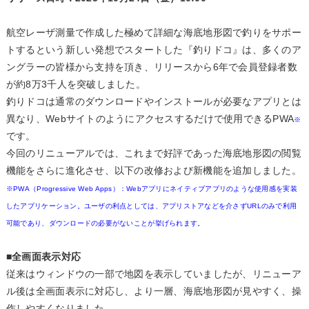
航空レーザ測量で作成した極めて詳細な海底地形図で釣りをサポー
トするという新しい発想でスタートした『釣りドコ』は、多くのア
ングラーの皆様から支持を頂き、リリースから6年で会員登録者数
が約8万3千人を突破しました。
釣りドコは通常のダウンロードやインストールが必要なアプリとは
異なり、Webサイトのようにアクセスするだけで使用できるPWA
※
です。
今回のリニューアルでは、これまで好評であった海底地形図の閲覧
機能をさらに進化させ、以下の改修および新機能を追加しました。
※PWA（Progressive Web Apps）：Webアプリにネイティブアプリのような使用感を実装
したアプリケーション。ユーザの利点としては、アプリストアなどを介さずURLのみで利用
可能であり、ダウンロードの必要がないことが挙げられます。
■全画面表示対応
従来はウィンドウの一部で地図を表示していましたが、リニューア
ル後は全画面表示に対応し、より一層、海底地形図が見やすく、操
作しやすくなりました。