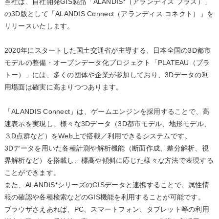
当社は、自社開発GIS製品「ALANDIS⁺（アランディス プラス）」
の3D版として「ALANDIS Connect（アランディス コネクト）」を
リリースいたします。
2020年にスタートした国土交通省が主導する、日本全国の3D都市
モデルの整備・オープンデータ化プロジェクト「PLATEAU（プラ
トー）」には、多くの団体や企業が参加しており、3Dデータの利
用場面は確実に高まりつつあります。
「ALANDIS Connect」は、ゲームエンジンを採用することで、高
速表示を実現し、様々な3Dデータ（3D都市モデル、地形モデル、
３D点群など）をWeb上で搭載／利用できるシステムです。
3Dデータを用いた各種計測や解析機能（断面作成、差分解析、視
界解析など）を搭載し、標高や傾斜に応じた様々な方法で表現する
ことができます。
また、ALANDIS⁺シリーズのGISデータと連携することで、属性情
報の確認や各種検索などのGIS機能を利用することが可能です。
ブラウザさえあれば、PC、スマートフォン、タブレット等の利用