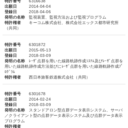
特許番号
6316638
出願日
2014-04-04
登録日
2018-04-06
発明の名称
監視装置、監視方法および監視プログラム
特許権者
キーコム株式会社、株式会社エックス都市研究所
（共同）
特許番号
6301872
出願日
2015-05-13
登録日
2018-03-09
発明の名称
ﾚｰｻﾞ点群を用いた線路軌跡作成ｼｽﾃﾑ及びﾚｰｻﾞ点群を
用いた線路軌跡作成方法並びにﾚｰｻﾞ点群を用いた線路軌跡作成ﾌﾟ
ﾛｸﾞﾗﾑ
特許権者
西日本旅客鉄道株式会社（共同）
特許番号
6301678
出願日
2014-02-24
登録日
2018-03-09
発明の名称
スタンドアロン型点群データ表示システム、サーバ
／クライアント型の点群データ表示システム及び点群データ表示
プログラム
特許権者