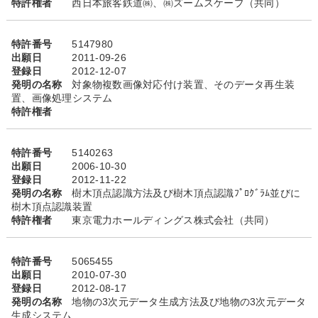
特許権者
西日本旅客鉄道㈱、㈱ズームスケープ（共同）
特許番号
5147980
出願日
2011-09-26
登録日
2012-12-07
発明の名称
対象物複数画像対応付け装置、そのデータ再生装
置、画像処理システム
特許権者
特許番号
5140263
出願日
2006-10-30
登録日
2012-11-22
発明の名称
樹木頂点認識方法及び樹木頂点認識ﾌﾟﾛｸﾞﾗﾑ並びに
樹木頂点認識装置
特許権者
東京電力ホールディングス株式会社（共同）
特許番号
5065455
出願日
2010-07-30
登録日
2012-08-17
発明の名称
地物の3次元データ生成方法及び地物の3次元データ
生成システム