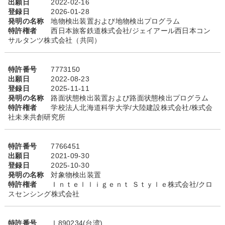
出願日
2022-02-16
登録日
2026-01-28
発明の名称
地物検出装置および地物検出プログラム
特許権者
西日本旅客鉄道株式会社/ジェイアール西日本コン
サルタンツ株式会社（共同）
特許番号
7773150
出願日
2022-08-23
登録日
2025-11-11
発明の名称
路面状態検出装置および路面状態検出プログラム
特許権者
学校法人北海道科学大学/大陸建設株式会社/株式会
社未来共創研究所
特許番号
7766451
出願日
2021-09-30
登録日
2025-10-30
発明の名称
対象物検出装置
特許権者
Ｉｎｔｅｌｌｉｇｅｎｔ Ｓｔｙｌｅ株式会社/クロ
スセンシング株式会社
特許番号
Ⅰ890234(台湾)