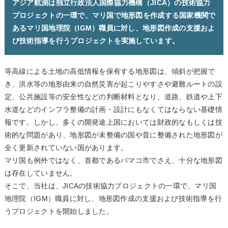
アジア航測は独立行政法人国際協力機構（JICA）の技術協力
プロジェクトの一環で、マリ国で地形図を作成する国家機関で
あるマリ国地理院（IGM）職員に対し、地形図作成の支援およ
び技術指導を行うプロジェクトを実施しています。
等高線による土地の高低情報を保有する地形図は、傾斜が把握で
き、洪水等の地形由来の自然災害が起こりやすさや避難ルートの設
定、公共施設等の安全性などの判断材料となり、道路、鉄道や上下
水道などのインフラ整備の計画・設計にもなくてはならない基礎情
報です。しかし、多くの開発途上国においては財政的なもしくは技
術的な問題があり、地形図が未整備の国や昔に整備された地形図が
全く更新されていない国があります。
マリ国も例外ではなく、首都であるバマコ市でさえ、十分な地形図
は存在していません。
そこで、当社は、JICAの技術協力プロジェクトの一環で、マリ国
地理院（IGM）職員に対し、地形図作成の支援および技術指導を行
うプロジェクトを開始しました。