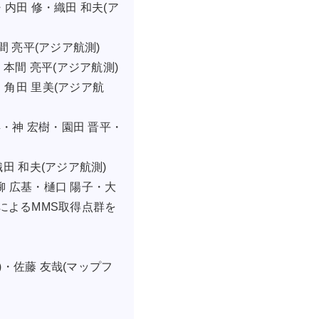
内田 修・織田 和夫(ア
 亮平(アジア航測)
隆伸・本間 亮平(アジア航測)
也・角田 里美(アジア航
・神 宏樹・園田 晋平・
・織田 和夫(アジア航測)
柳 広基・樋口 陽子・大
末によるMMS取得点群を
)・佐藤 友哉(マップフ