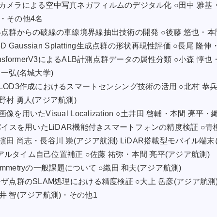
カメラによる空中写真ネガフィルムのデジタル化 ○田中 雅基・
)・その他4名
得点群からの破線の車線境界線抽出技術の開発 ○後藤 悠也・本間
D Gaussian Splatting生成点群の形状再現性評価 ○長尾 
TransformerV3によるALB計測点群データの属性分類 ○小森 惇
 一弘(名城大学)
LOD3作成におけるスマートセンシング技術の活用 ○北村 恭兵
野村 勇人(アジア航測)
を用いたVisual Localization ○土井田 啓輔・本間 亮平
バイスを用いたLiDAR機能付きスマートフォンの精度検証 ○青
濵田 尚志・長谷川 崇(アジア航測) LiDAR搭載型モバイル端
ルタイム自己位置補正 ○佐藤 祐弥・本間 亮平(アジア航測)
grammetryの一般課題について ○織田 和夫(アジア航測)
ザ点群のSLAM処理における精度検証 ○大上 岳彦(アジア航測
井 智(アジア航測)・その他1