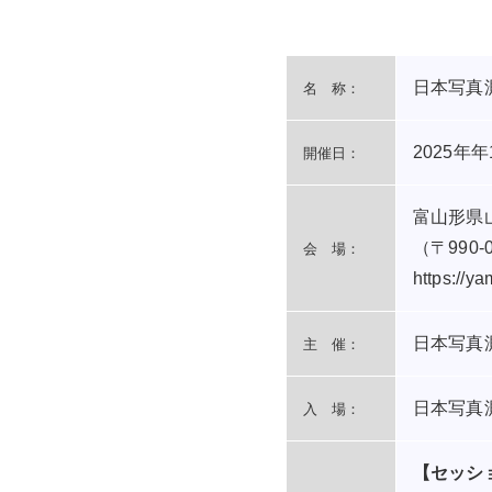
日本写真
名 称：
2025年
開催日：
富山形県
（〒990
会 場：
https://ya
日本写真
主 催：
日本写真
入 場：
【セッシ