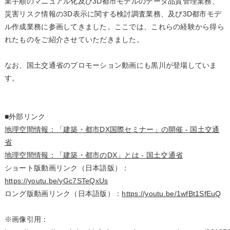
業手順のマニュアル化及び3D都市モデルのデータ品質管理業務、
災害リスク情報の3D表示に関する検討調査業務、及び3D都市モデ
ル作成業務に参画してきました。ここでは、これらの経験から得ら
れたものをご紹介させていただきました。
なお、国土交通省のプロモーション動画にも黒川が登場していま
す。
■外部リンク
地理空間情報：「建築・都市DX国際セミナー」の開催 - 国土交通
省
地理空間情報：「建築・都市のDX」とは - 国土交通省
ショート版動画リンク（日本語版）：
https://youtu.be/yGc7STeQxUs
ロング版動画リンク（日本語版）：
https://youtu.be/1wfBt1SfEuQ
※画像引用：