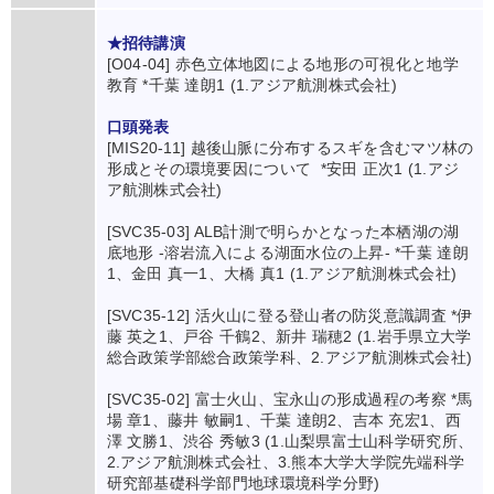
★招待講演
[O04-04] 赤色立体地図による地形の可視化と地学
教育 *千葉 達朗1 (1.アジア航測株式会社)
口頭発表
[MIS20-11] 越後山脈に分布するスギを含むマツ林の
形成とその環境要因について *安田 正次1 (1.アジ
ア航測株式会社)
[SVC35-03] ALB計測で明らかとなった本栖湖の湖
底地形 -溶岩流入による湖面水位の上昇- *千葉 達朗
1、金田 真一1、大橋 真1 (1.アジア航測株式会社)
[SVC35-12] 活火山に登る登山者の防災意識調査 *伊
藤 英之1、戸谷 千鶴2、新井 瑞穂2 (1.岩手県立大学
総合政策学部総合政策学科、2.アジア航測株式会社)
[SVC35-02] 富士火山、宝永山の形成過程の考察 *馬
場 章1、藤井 敏嗣1、千葉 達朗2、吉本 充宏1、西
澤 文勝1、渋谷 秀敏3 (1.山梨県富士山科学研究所、
2.アジア航測株式会社、3.熊本大学大学院先端科学
研究部基礎科学部門地球環境科学分野)