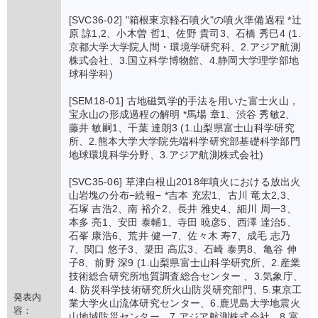
[SVC36-02] "箱根東京軽石噴火"の噴火準備過程 *辻
原 諒1,2、小木曽 哲1、佐野 貴司3、石橋 秀巳4 (1.
京都大学大学院人間・環境学研究科、2.アジア航測
株式会社、3.国立科学博物館、4.静岡大学理学部地
球科学科)
[SEM18-01] 古地磁気学的手法を用いた富士火山，
宝永山の形成過程の解明 *馬場 章1、渋谷 秀敏2、
藤井 敏嗣1、千葉 達朗3 (1.山梨県富士山科学研究
所、2.熊本大学大学院先端科学研究部基礎科学部門
地球環境科学分野、3.アジア航測株式会社)
[SVC35-06] 草津白根山2018年噴火における放出火
山岩塊の分布−続報− *吉本 充宏1、古川 竜太2,3、
石塚 吉浩2、南 裕介2、長井 雅史4、細川 周一3、
本多 亮1、安田 泰輔1、寺田 暁彦5、西澤 達治5、
石峯 康浩6、荒井 健一7、佐々木 寿7、成毛 志乃
7、関口 悠子3、簗田 高広3、石崎 泰男8、亀谷 伸
子8、前野 深9 (1.山梨県富士山科学研究所、2.産業
技術総合研究所地質調査総合センター 、3.気象庁、
4. 防災科学技術研究所火山防災研究部門、5.東京工
発表内
業大学火山流体研究センター、6.鹿児島大学地震火
容：
山地域防災センター、7.アジア航測株式会社、8.富