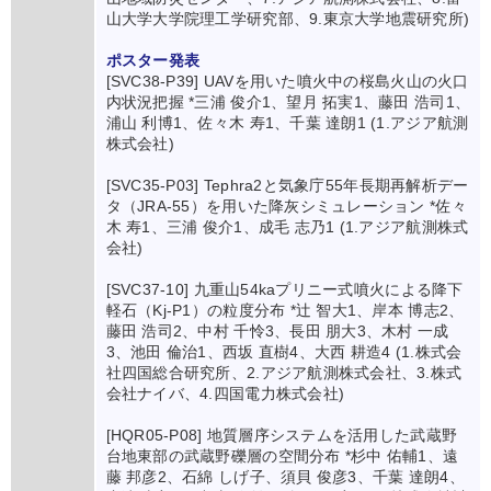
山大学大学院理工学研究部、9.東京大学地震研究所)
ポスター発表
[SVC38-P39] UAVを用いた噴火中の桜島火山の火口
内状況把握 *三浦 俊介1、望月 拓実1、藤田 浩司1、
浦山 利博1、佐々木 寿1、千葉 達朗1 (1.アジア航測
株式会社)
[SVC35-P03] Tephra2と気象庁55年長期再解析デー
タ（JRA-55）を用いた降灰シミュレーション *佐々
木 寿1、三浦 俊介1、成毛 志乃1 (1.アジア航測株式
会社)
[SVC37-10] 九重山54kaプリニー式噴火による降下
軽石（Kj-P1）の粒度分布 *辻 智大1、岸本 博志2、
藤田 浩司2、中村 千怜3、長田 朋大3、木村 一成
3、池田 倫治1、西坂 直樹4、大西 耕造4 (1.株式会
社四国総合研究所、2.アジア航測株式会社、3.株式
会社ナイバ、4.四国電力株式会社)
[HQR05-P08] 地質層序システムを活用した武蔵野
台地東部の武蔵野礫層の空間分布 *杉中 佑輔1、遠
藤 邦彦2、石綿 しげ子、須貝 俊彦3、千葉 達朗4、