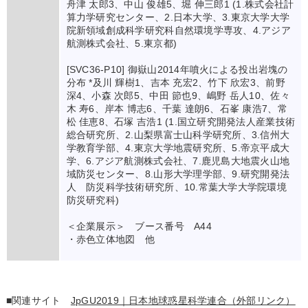
舟津 太郎3、中山 俊雄5、堀 伸三郎1 (1.株式会社計
算力学研究センター、2.日本大学、3.東京大学大学
院新領域創成科学研究科自然環境学専攻、4.アジア
航測株式会社、5.東京都)
[SVC36-P10] 御嶽山2014年噴火による投出岩塊の
分布 *及川 輝樹1、吉本 充宏2、竹下 欣宏3、前野
深4、小森 次郎5、中田 節也9、嶋野 岳人10、佐々
木 寿6、岸本 博志6、千葉 達朗6、石峯 康浩7、常
松 佳恵8、石塚 吉浩1 (1.国立研究開発法人産業技術
総合研究所、2.山梨県富士山科学研究所、3.信州大
学教育学部、4.東京大学地震研究所、5.帝京平成大
学、6.アジア航測株式会社、7.鹿児島大地震火山地
域防災センター、8.山形大学理学部、9.研究開発法
人 防災科学技術研究所、10.常葉大学大学院環境
防災研究科)
＜企業展示＞ ブース番号 A44
・赤色立体地図 他
■関連サイト
JpGU2019｜日本地球惑星科学連合（外部リンク）