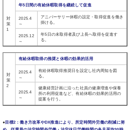
年5日間の有給休暇取得を継続して促進
アニバーサリー休暇の設定・取得促進を働き
対
2025.4
掛ける。
策
～
1
年5日の未取得者及び上長へ取得を促進す
2025.12
る。
～
有給休暇取得の推奨と休暇の効果的活用
有給休暇取得推奨日を設定し社内周知を図
2025.4
対
る。
～
策
2
健康経営計画に沿った社員の健康増進や保養
2025.4
所の利用促進など、有給休暇の効果的活用の
～
提案を行う。
●
目標2：
働き方改革やDX推進により、所定時間外労働の削減に努
め、従業員の法定時間外労働・法定休日労働時間の各月平均30時